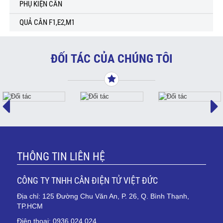
PHỤ KIỆN CÂN
QUẢ CÂN F1,E2,M1
ĐỐI TÁC CỦA CHÚNG TÔI
THÔNG TIN LIÊN HỆ
CÔNG TY TNHH CÂN ĐIỆN TỬ VIỆT ĐỨC
Địa chỉ: 125 Đường Chu Văn An, P. 26, Q. Bình Thạnh,
TP.HCM
Điện thoại: 0936 024 024