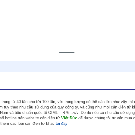
i trọng từ 40 tấn cho tới 100 tấn, với trọng lượng có thể cân lớn như vậy thì 
ìm tùy theo nhu cầu sử dụng của quý công ty, và cũng như mọi cân điện tử k
ệt Nam và tiêu chuẩn quốc tế OIML – R76…v/v. Do đó nếu có nhu cầu sử dụng
ố hotline trên website cân điện tử
Việt Đức
để được chúng tôi tư vấn mua c
 thêm các loại cân điện tử khác
tại đây