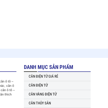
DANH MỤC SẢN PHẨM
CÂN ĐIỆN TỬ GIÁ RẺ
cân ô tô –
CÂN ĐIỆN TỬ
hác, cân ô
 cân ô tô –
CÂN VÀNG ĐIỆN TỬ
ân thích
CÂN THỦY SẢN