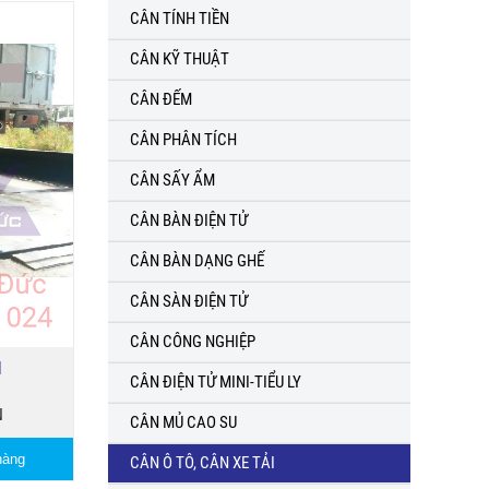
CÂN TÍNH TIỀN
CÂN KỸ THUẬT
CÂN ĐẾM
CÂN PHÂN TÍCH
CÂN SẤY ẨM
CÂN BÀN ĐIỆN TỬ
CÂN BÀN DẠNG GHẾ
CÂN SÀN ĐIỆN TỬ
CÂN CÔNG NGHIỆP
N
CÂN ĐIỆN TỬ MINI-TIỂU LY
N
CÂN MỦ CAO SU
hàng
CÂN Ô TÔ, CÂN XE TẢI