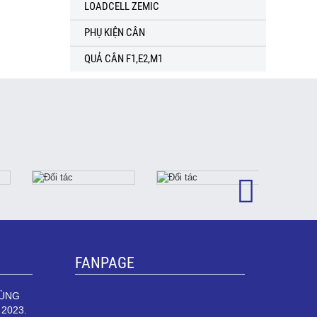
LOADCELL ZEMIC
PHỤ KIỆN CÂN
QUẢ CÂN F1,E2,M1
FANPAGE
HÙNG
 2023.