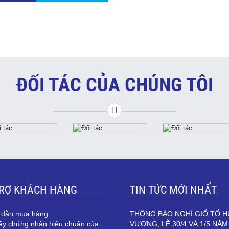
ĐỐI TÁC CỦA CHÚNG TÔI
TRỢ KHÁCH HÀNG
TIN TỨC MỚI NHẤT
 dẫn mua hàng
THÔNG BÁO NGHỈ GIỔ TỔ 
ấy chứng nhận hiệu chuẩn của
VƯƠNG, LỄ 30/4 VÀ 1/5 NĂM