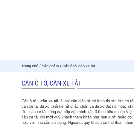
/
/
Trang chủ
Sản phẩm
Cân ô tô, cân xe tải
CÂN Ô TÔ, CÂN XE TẢI
Cân ô tô –
cân xe tải
là loại cân điện tử có kích thước lớn có tả
cân xe tải được thiết kế rất chắc chắn và được đặt nổi hoặc ch
tô – cân xe tải cũng đạt cấp độ chính xác 3 theo tiêu chuẩn Vi
cân xe tải xin mời quý khách tham khảo như bên dưới hoặc gọi s
hợp với nhu cầu sử dụng. Ngoài ra quý khách có thể tham khảo