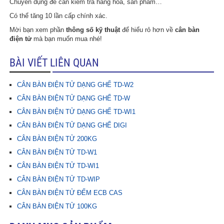
Chuyên dụng để cân kiểm tra hàng hóa, sản phẩm…
Có thể tăng 10 lần cấp chính xác.
Mời bạn xem phần
thông số kỹ thuật
để hiểu rỏ hơn về
cân bàn
điện tử
mà bạn muốn mua nhé!
BÀI VIẾT LIÊN QUAN
CÂN BÀN ĐIỆN TỬ DẠNG GHẾ TD-W2
CÂN BÀN ĐIỆN TỬ DẠNG GHẾ TD-W
CÂN BÀN ĐIỆN TỬ DẠNG GHẾ TD-WI1
CÂN BÀN ĐIỆN TỬ DẠNG GHẾ DIGI
CÂN BÀN ĐIỆN TỬ 200KG
CÂN BÀN ĐIỆN TỬ TD-W1
CÂN BÀN ĐIỆN TỬ TD-WI1
CÂN BÀN ĐIỆN TỬ TD-WIP
CÂN BÀN ĐIỆN TỬ ĐẾM ECB CAS
CÂN BÀN ĐIỆN TỬ 100KG