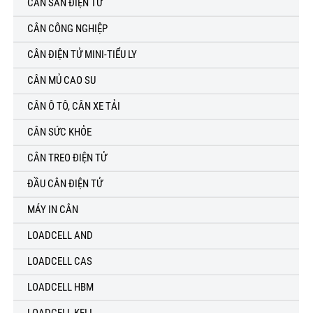
CÂN SÀN ĐIỆN TỬ
CÂN CÔNG NGHIỆP
CÂN ĐIỆN TỬ MINI-TIỂU LY
CÂN MỦ CAO SU
CÂN Ô TÔ, CÂN XE TẢI
CÂN SỨC KHỎE
CÂN TREO ĐIỆN TỬ
ĐẦU CÂN ĐIỆN TỬ
MÁY IN CÂN
LOADCELL AND
LOADCELL CAS
LOADCELL HBM