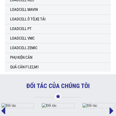
LOADCELL KELI
LOADCELL MAVIN
LOADCELL Ô TÔ,XE TẢI
LOADCELL PT
LOADCELL VMC
LOADCELL ZEMIC
PHỤ KIỆN CÂN
QUẢ CÂN F1,E2,M1
ĐỐI TÁC CỦA CHÚNG TÔI