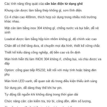
Các tính năng tổng quát của
cân bàn điện tử dạng ghế
Khung cân được làm bằng thép không gỉ, sơn tĩnh điện.
Có 4 chân cao 400mm, thích hợp sử dụng trong nhiều môi trường
khác nhau.
Mặt cân làm bằng inox 304 không gĩ, chống nước và bụi bẩn, dễ vệ
sinh
Loadcel được làm bằng hộp kim nhôm không gỉ, độ chính xác cao
Chân đế có thể tăng đưa, di chuyển mọi địa hình, thiết kế vững chắc
Thiết kế kiểu dáng công nghiệp, độ bền cao và ổn định
Màn hình hiễn thị làm INOX 304 không rĩ, chống bụi, và chịu được va
đập
Option: cổng giao tiếp RS232, kết nối với máy tính hoặc bảng đèn
phụ
Màn hình LED xanh, dễ quan sát dù trong điều kiện thiếu ánh sáng
Sử dụng pin, dễ dàng thay thế khi hư pin.
Tự động tắt nguồn khi không dùng trong thời gian dài
Chức năng cân: cân kiểm tra, trừ bì, công dồn, đếm số lượng,