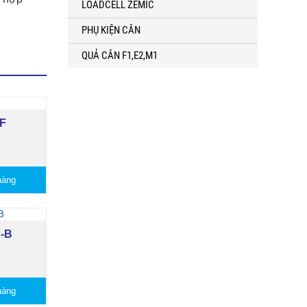
LOADCELL ZEMIC
PHỤ KIỆN CÂN
QUẢ CÂN F1,E2,M1
F
hàng
-B
hàng