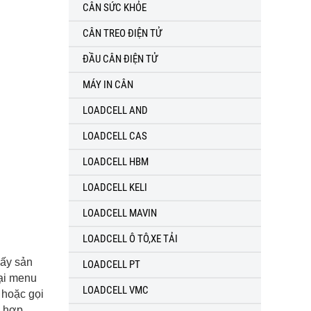
CÂN SỨC KHỎE
CÂN TREO ĐIỆN TỬ
ĐẦU CÂN ĐIỆN TỬ
MÁY IN CÂN
LOADCELL AND
LOADCELL CAS
LOADCELL HBM
LOADCELL KELI
LOADCELL MAVIN
LOADCELL Ô TÔ,XE TẢI
hấy sản
LOADCELL PT
tại menu
LOADCELL VMC
, hoặc gọi
h hợp