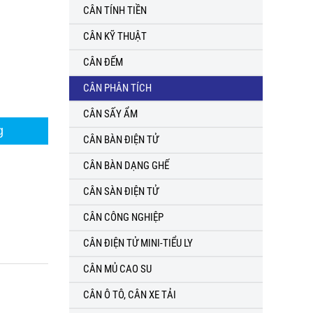
CÂN TÍNH TIỀN
CÂN KỸ THUẬT
CÂN ĐẾM
CÂN PHÂN TÍCH
CÂN SẤY ẨM
g
CÂN BÀN ĐIỆN TỬ
CÂN BÀN DẠNG GHẾ
CÂN SÀN ĐIỆN TỬ
CÂN CÔNG NGHIỆP
CÂN ĐIỆN TỬ MINI-TIỂU LY
CÂN MỦ CAO SU
CÂN Ô TÔ, CÂN XE TẢI