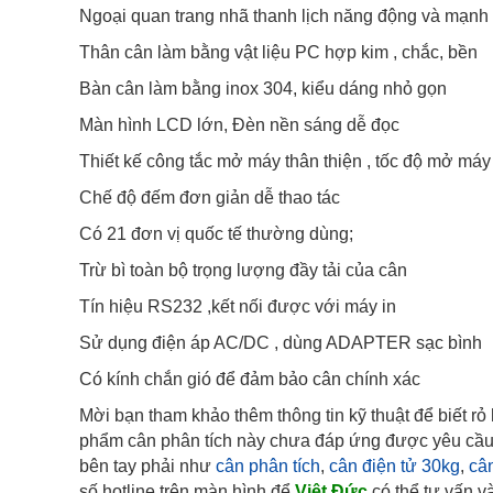
Ngoại quan trang nhã thanh lịch năng động và mạnh
Thân cân làm bằng vật liệu PC hợp kim , chắc, bền
Bàn cân làm bằng inox 304, kiểu dáng nhỏ gọn
Màn hình LCD lớn, Đèn nền sáng dễ đọc
Thiết kế công tắc mở máy thân thiện , tốc độ mở má
Chế độ đếm đơn giản dễ thao tác
Có 21 đơn vị quốc tế thường dùng;
Trừ bì toàn bộ trọng lượng đầy tải của cân
Tín hiệu RS232 ,kết nối được với máy in
Sử dụng điện áp AC/DC , dùng ADAPTER sạc bình
Có kính chắn gió để đảm bảo cân chính xác
Mời bạn tham khảo thêm thông tin kỹ thuật để biết r
phẩm cân phân tích này chưa đáp ứng được yêu cầu c
bên tay phải như
cân phân tích
,
cân điện tử 30kg
,
câ
số hotline trên màn hình để
Việt Đức
có thể tư vấn v