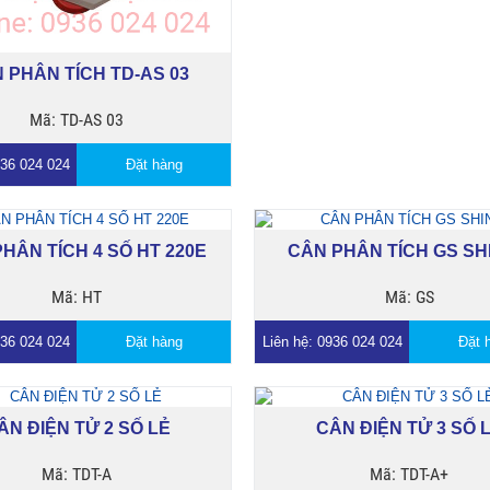
 PHÂN TÍCH TD-AS 03
Mã: TD-AS 03
936 024 024
Đặt hàng
HÂN TÍCH 4 SỐ HT 220E
CÂN PHÂN TÍCH GS SH
Mã: HT
Mã: GS
936 024 024
Đặt hàng
Liên hệ: 0936 024 024
Đặt 
ÂN ĐIỆN TỬ 2 SỐ LẺ
CÂN ĐIỆN TỬ 3 SỐ 
Mã: TDT-A
Mã: TDT-A+