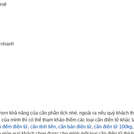
 mẽ
y nhanh
ỏ hơn khả năng của cân phân tích nhé, ngoài ra nếu quý khách t
ủa mình thì có thể tham khảo thêm các loại cân điện tử khác 
n đếm điện tử
,
cân tính tiền
,
cân bàn điện tử
,
cân điện tử 100kg
à giúp quý khách chọn được cho mình một loại cân điện tử thíc