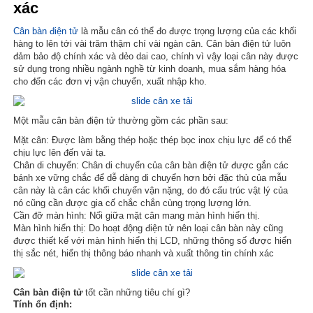
xác
Cân bàn điện tử
là mẫu cân có thể đo được trọng lượng của các khối
hàng to lên tới vài trăm thậm chí vài ngàn cân. Cân bàn điện tử luôn
đảm bảo độ chính xác và dẻo dai cao, chính vì vậy loại cân này được
sử dụng trong nhiều ngành nghề từ kinh doanh, mua sắm hàng hóa
cho đến các đơn vị vận chuyển, xuất nhập kho.
Một mẫu cân bàn điện tử thường gồm các phần sau:
Mặt cân: Được làm bằng thép hoặc thép bọc inox chịu lực để có thể
chịu lực lên đến vài tạ.
Chân di chuyển: Chân di chuyển của cân bàn điện tử được gắn các
bánh xe vững chắc để dễ dàng di chuyển hơn bởi đặc thù của mẫu
cân này là cân các khối chuyển vận nặng, do đó cấu trúc vật lý của
nó cũng cần được gia cố chắc chắn cùng trọng lượng lớn.
Cần đỡ màn hình: Nối giữa mặt cân mang màn hình hiển thị.
Màn hình hiển thị: Do hoạt động điện tử nên loại cân bàn này cũng
được thiết kế với màn hình hiển thị LCD, những thông số được hiển
thị sắc nét, hiển thị thông báo nhanh và xuất thông tin chính xác
Cân bàn điện tử
tốt cần những tiêu chí gì?
Tính ổn định: