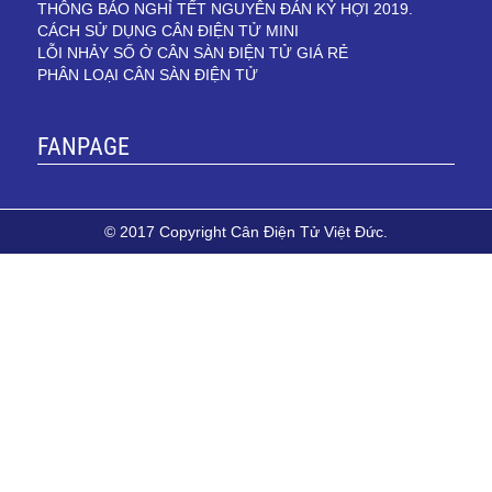
THÔNG BÁO NGHỈ TẾT NGUYÊN ĐÁN KỶ HỢI 2019.
CÁCH SỬ DỤNG CÂN ĐIỆN TỬ MINI
LỖI NHẢY SỐ Ở CÂN SÀN ĐIỆN TỬ GIÁ RẺ
PHÂN LOẠI CÂN SÀN ĐIỆN TỬ
FANPAGE
© 2017 Copyright Cân Điện Tử Việt Đức.