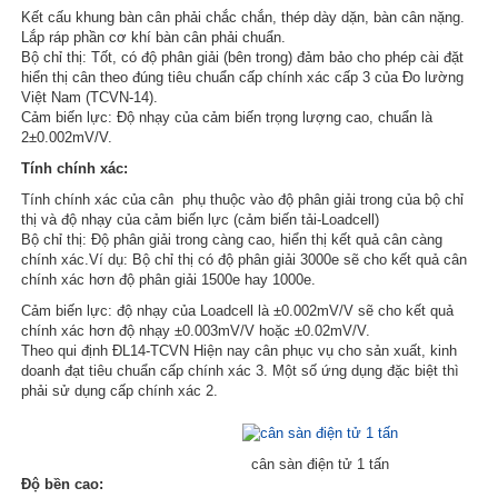
Kết cấu khung bàn cân phải chắc chắn, thép dày dặn, bàn cân nặng.
Lắp ráp phần cơ khí bàn cân phải chuẩn.
Bộ chỉ thị: Tốt, có độ phân giải (bên trong) đảm bảo cho phép cài đặt
hiển thị cân theo đúng tiêu chuẩn cấp chính xác cấp 3 của Đo lường
Việt Nam (TCVN-14).
Cảm biến lực: Độ nhạy của cảm biến trọng lượng cao, chuẩn là
2±0.002mV/V.
Tính
chính xác:
Tính chính xác của cân phụ thuộc vào độ phân giải trong của bộ chỉ
thị và độ nhạy của cảm biến lực (cảm biến tải-Loadcell)
Bộ chỉ thị: Độ phân giải trong càng cao, hiển thị kết quả cân càng
chính xác.Ví dụ: Bộ chỉ thị có độ phân giải 3000e sẽ cho kết quả cân
chính xác hơn độ phân giải 1500e hay 1000e.
Cảm biến lực: độ nhạy của Loadcell là ±0.002mV/V sẽ cho kết quả
chính xác hơn độ nhạy ±0.003mV/V hoặc ±0.02mV/V.
Theo qui định ĐL14-TCVN Hiện nay cân phục vụ cho sản xuất, kinh
doanh đạt tiêu chuẩn cấp chính xác 3. Một số ứng dụng đặc biệt thì
phải sử dụng cấp chính xác 2.
cân sàn điện tử 1 tấn
Độ bền cao: